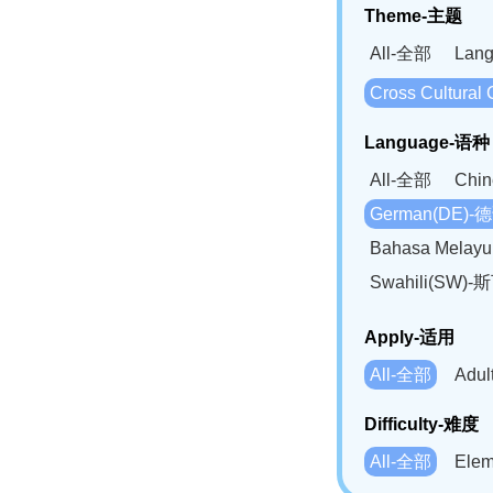
Theme-主题
All-全部
Lan
Cross Cultur
Language-语种
All-全部
Chi
German(DE)-
Bahasa Mela
Swahili(SW
Apply-适用
All-全部
Adu
Difficulty-难度
All-全部
Ele