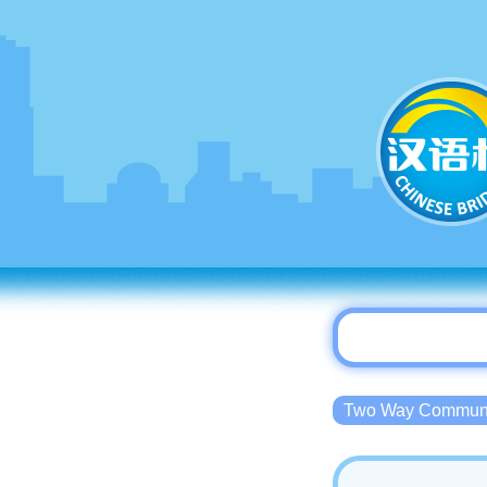
Two Way Commu