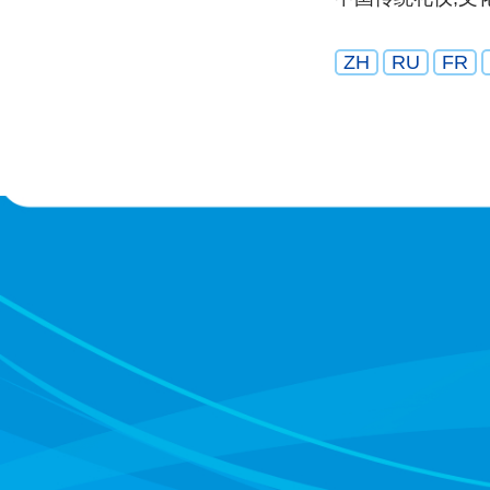
ZH
RU
FR