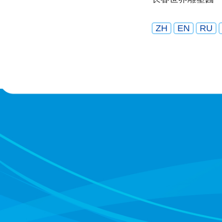
ZH
EN
RU