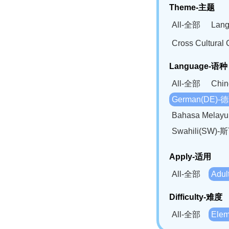
Theme-主题
All-全部
Lan
Cross Cultur
Language-语种
All-全部
Chi
German(DE)-
Bahasa Mela
Swahili(SW
Apply-适用
All-全部
Adu
Difficulty-难度
All-全部
Ele