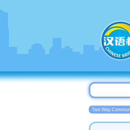
Two Way Commu