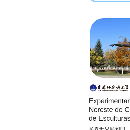
Experimentand
Noreste de C
de Escultura
长春世界雕塑园