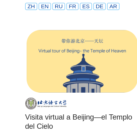
ZH
EN
RU
FR
ES
DE
AR
Visita virtual a Beijing—el Templo
del Cielo