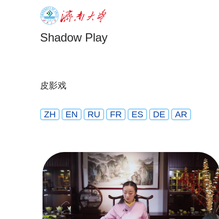
Shadow Play
皮影戏
ZH
EN
RU
FR
ES
DE
AR