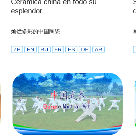
Cerámica china en todo su
esplendor
灿烂多彩的中国陶瓷
ZH
EN
RU
FR
ES
DE
AR