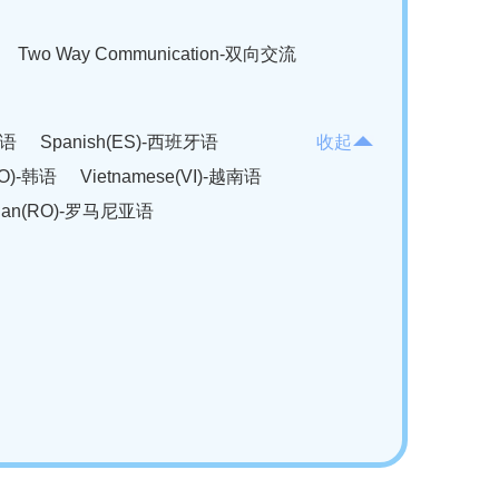
Two Way Communication-双向交流
法语
Spanish(ES)-西班牙语
收起
KO)-韩语
Vietnamese(VI)-越南语
ian(RO)-罗马尼亚语