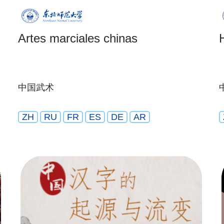
Artes marciales chinas
中国武术
ZH
RU
FR
ES
DE
AR