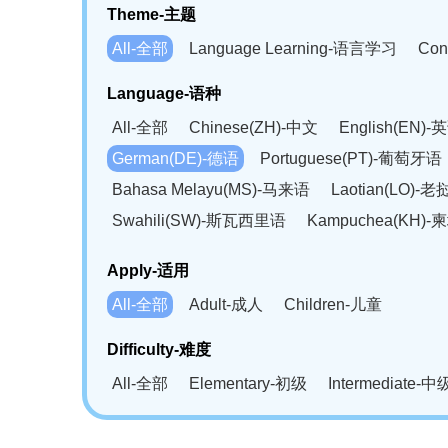
Theme-主题
All-全部
Language Learning-语言学习
Con
Language-语种
All-全部
Chinese(ZH)-中文
English(EN)-
German(DE)-德语
Portuguese(PT)-葡萄牙语
Bahasa Melayu(MS)-马来语
Laotian(LO)-
Swahili(SW)-斯瓦西里语
Kampuchea(KH)
Apply-适用
All-全部
Adult-成人
Children-儿童
Difficulty-难度
All-全部
Elementary-初级
Intermediate-中