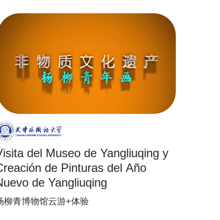
Visita del Museo de Yangliuqing y
Creación de Pinturas del Año
Nuevo de Yangliuqing
杨柳青博物馆云游+体验