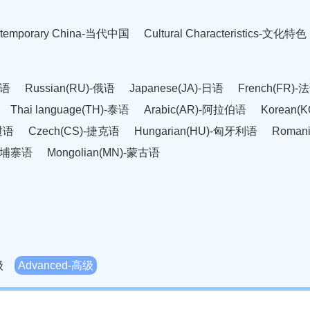
temporary China-当代中国
Cultural Characteristics-文化特色
英语
Russian(RU)-俄语
Japanese(JA)-日语
French(FR)-
Thai language(TH)-泰语
Arabic(AR)-阿拉伯语
Korean(
老挝语
Czech(CS)-捷克语
Hungarian(HU)-匈牙利语
Roman
-柬埔寨语
Mongolian(MN)-蒙古语
级
Advanced-高级