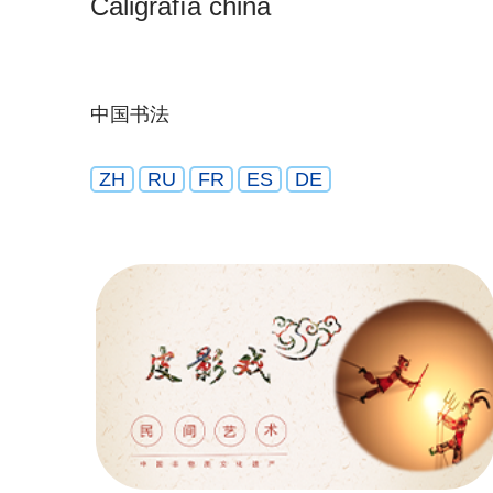
Caligrafía china
中国书法
ZH
RU
FR
ES
DE