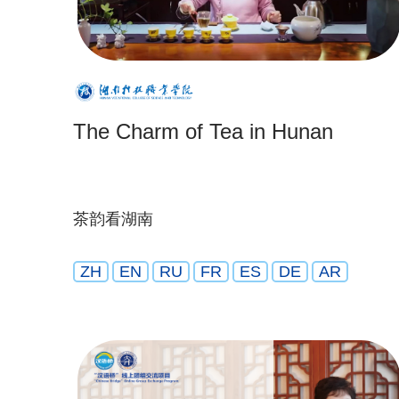
The Charm of Tea in Hunan
茶韵看湖南
ZH
EN
RU
FR
ES
DE
AR