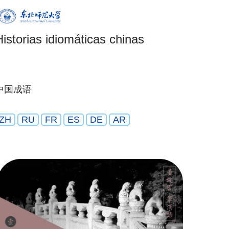
Historias idiomáticas chinas
中国成语
ZH
RU
FR
ES
DE
AR