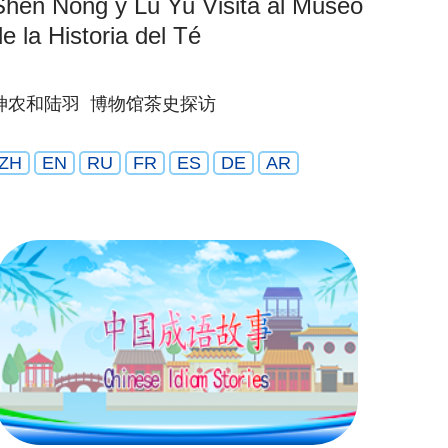
Shen Nong y Lu Yu Visita al Museo
de la Historia del Té
神农和陆羽 博物馆茶史探访
ZH
EN
RU
FR
ES
DE
AR