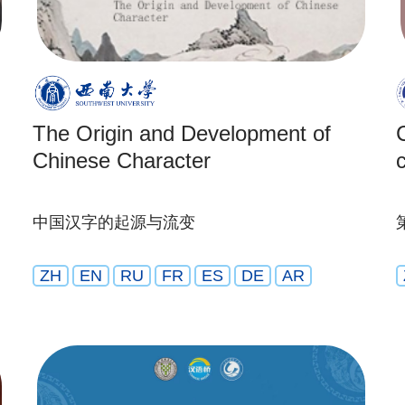
The Origin and Development of
Chinese Character
中国汉字的起源与流变
ZH
EN
RU
FR
ES
DE
AR