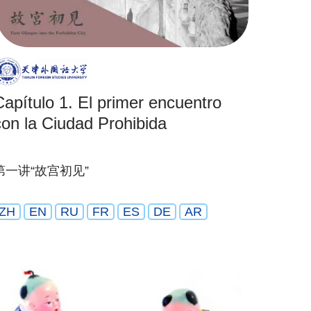
Capítulo 1. El primer encuentro
con la Ciudad Prohibida
第一讲“故宫初见”
ZH
EN
RU
FR
ES
DE
AR