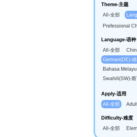
Theme-主题
All-全部
Lan
Prefessional
Language-语种
All-全部
Chi
German(DE)-
Bahasa Mela
Swahili(SW
Apply-适用
All-全部
Adu
Difficulty-难度
All-全部
Ele