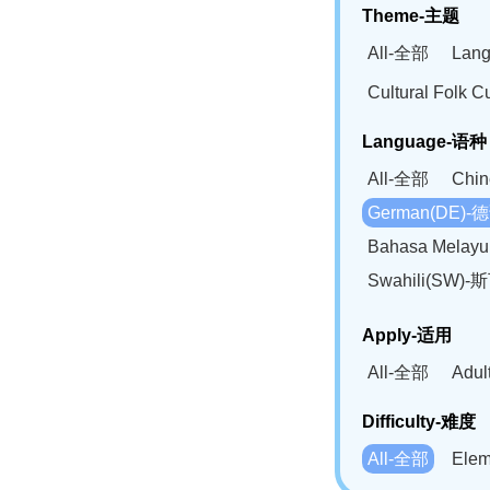
Theme-主题
All-全部
Lan
Cultural Fol
Language-语种
All-全部
Chi
German(DE)-
Bahasa Mela
Swahili(SW
Apply-适用
All-全部
Adu
Difficulty-难度
All-全部
Ele