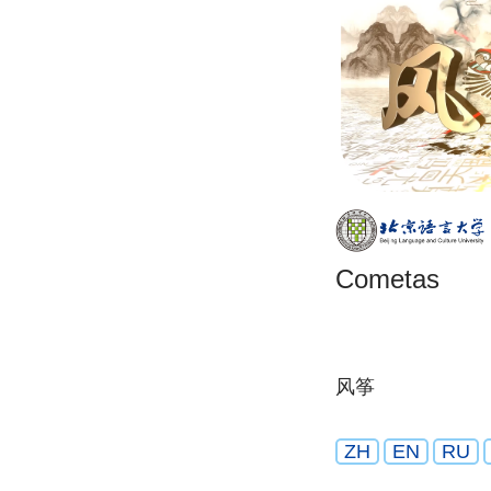
Cometas
风筝
ZH
EN
RU