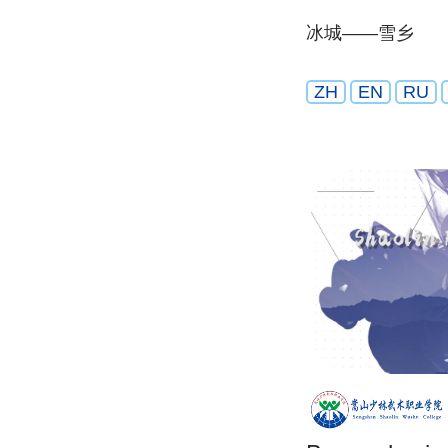
冰城——雪乡
ZH
EN
RU