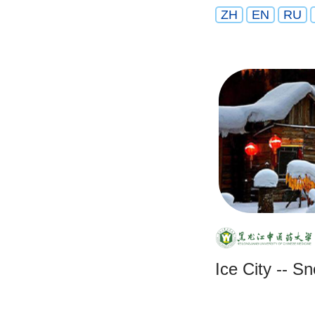
ZH
EN
RU
Ice City -- 