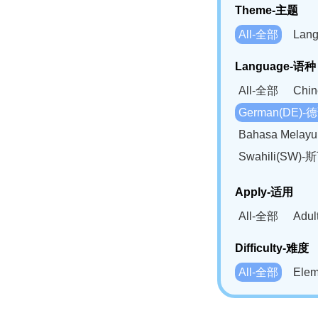
Theme-主题
All-全部
Lan
Language-语种
All-全部
Chi
German(DE)-
Bahasa Mela
Swahili(SW
Apply-适用
All-全部
Adu
Difficulty-难度
All-全部
Ele