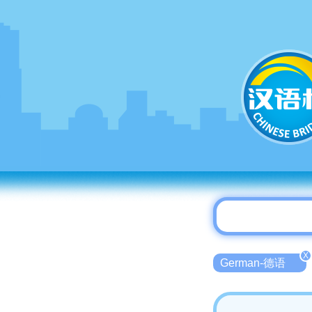
X
German-德语