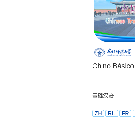
Chino Básico
基础汉语
ZH
RU
FR