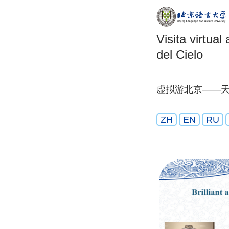
Visita virtua
del Cielo
虚拟游北京——
ZH
EN
RU