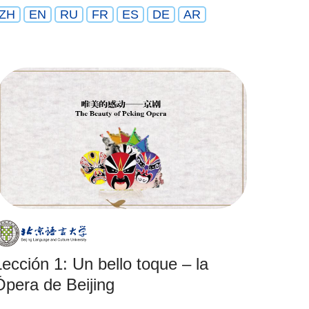
ZH
EN
RU
FR
ES
DE
AR
Lección 1: Un bello toque – la
Ópera de Beijing