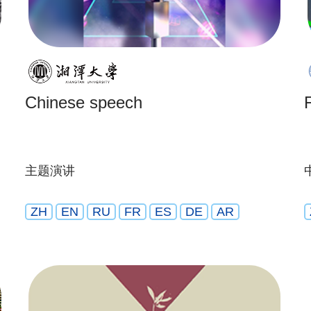
Chinese speech
主题演讲
ZH
EN
RU
FR
ES
DE
AR