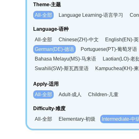
Theme-主题
All-全部
Language Learning-语言学习
Con
Language-语种
All-全部
Chinese(ZH)-中文
English(EN)-
German(DE)-德语
Portuguese(PT)-葡萄牙语
Bahasa Melayu(MS)-马来语
Laotian(LO)-
Swahili(SW)-斯瓦西里语
Kampuchea(KH)
Apply-适用
All-全部
Adult-成人
Children-儿童
Difficulty-难度
All-全部
Elementary-初级
Intermediate-中