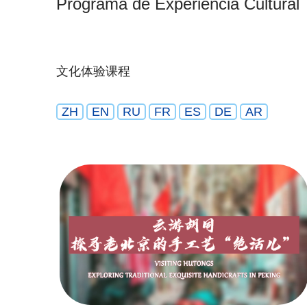
Programa de Experiencia Cultural
文化体验课程
ZH
EN
RU
FR
ES
DE
AR