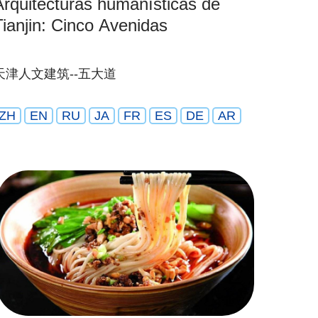
Arquitecturas humanísticas de
Tianjin: Cinco Avenidas
天津人文建筑--五大道
ZH
EN
RU
JA
FR
ES
DE
AR