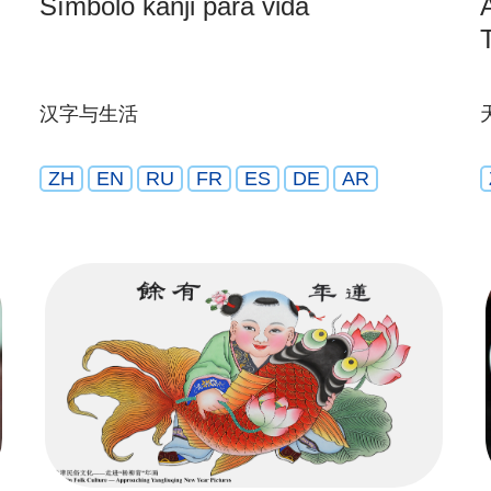
Símbolo kanji para vida
汉字与生活
ZH
EN
RU
FR
ES
DE
AR