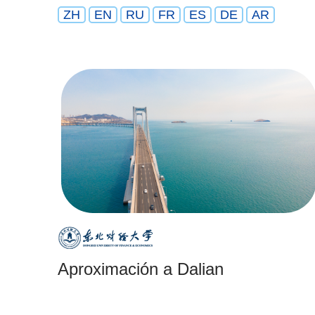
ZH
EN
RU
FR
ES
DE
AR
Aproximación a Dalian