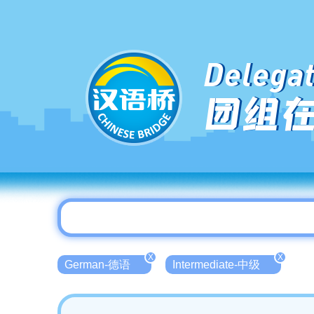
Delegat
团组
X
X
German-德语
Intermediate-中级