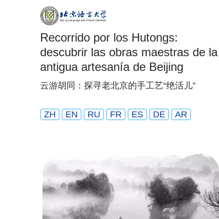
Recorrido por los Hutongs:
descubrir las obras maestras de la
antigua artesanía de Beijing
云游胡同：探寻老北京的手工艺“绝活儿”
ZH
EN
RU
FR
ES
DE
AR