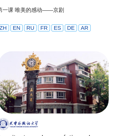
第一课 唯美的感动——京剧
ZH
EN
RU
FR
ES
DE
AR