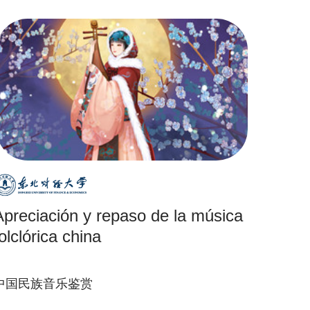
Apreciación y repaso de la música
olclórica china
中国民族音乐鉴赏