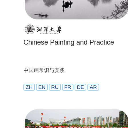
Chinese Painting and Practice
中国画常识与实践
ZH
EN
RU
FR
DE
AR