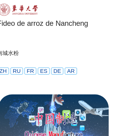
Fideo de arroz de Nancheng
南城水粉
ZH
RU
FR
ES
DE
AR