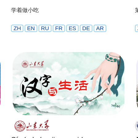
学着做小吃
ZH
EN
RU
FR
ES
DE
AR