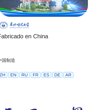
Fabricado en China
中国制造
ZH
EN
RU
FR
ES
DE
AR