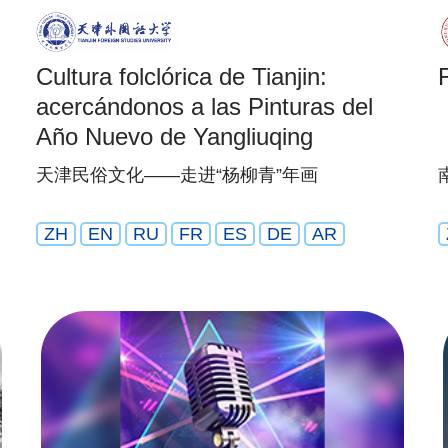
Cultura folclórica de Tianjin:
acercándonos a las Pinturas del
Año Nuevo de Yangliuqing
天津民俗文化——走进“杨柳青”年画
ZH
EN
RU
FR
ES
DE
AR