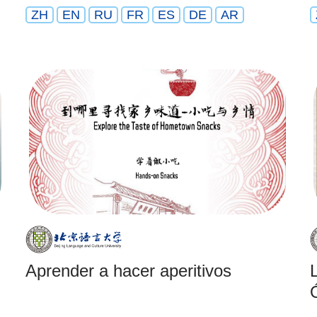
ZH
EN
RU
FR
ES
DE
AR
Aprender a hacer aperitivos