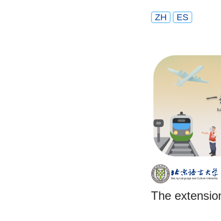
ZH
ES
The extension