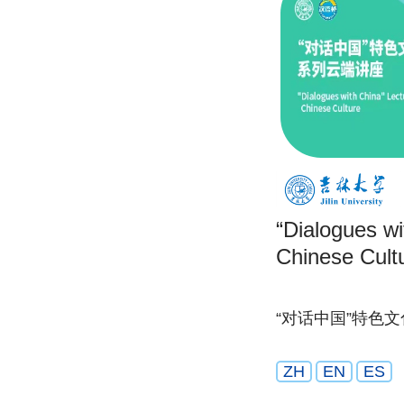
“Dialogues wi
Chinese Cult
“对话中国”特色
ZH
EN
ES