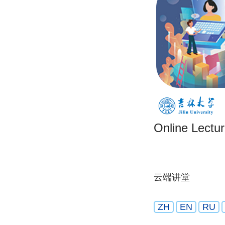
Online Lectur
云端讲堂
ZH
EN
RU