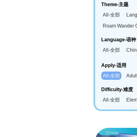
Theme-主题
All-全部
Lan
Roam Wander
Language-语种
All-全部
Chi
German(DE)-
Apply-适用
Bahasa Mela
All-全部
Adu
Swahili(SW
Difficulty-难度
All-全部
Ele