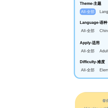
Theme-主题
All-全部
Lan
Language-语种
All-全部
Chi
German(DE)-
Apply-适用
Bahasa Mela
All-全部
Adu
Swahili(SW
Difficulty-难度
All-全部
Ele