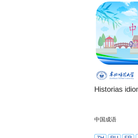
Historias idi
中国成语
ZH
RU
FR