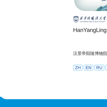
HanYangLin
汉景帝阳陵博物
ZH
EN
RU