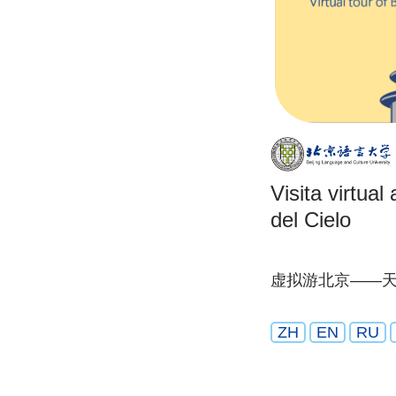
Visita virtua
del Cielo
虚拟游北京——
ZH
EN
RU