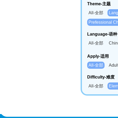
Theme-主题
All-全部
Lan
Prefessional
Language-语种
All-全部
Chi
German(DE)-
Apply-适用
Bahasa Mela
All-全部
Adu
Swahili(SW
Difficulty-难度
All-全部
Ele