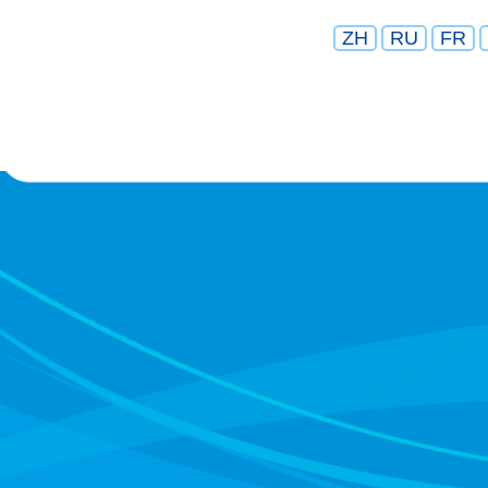
ZH
RU
FR