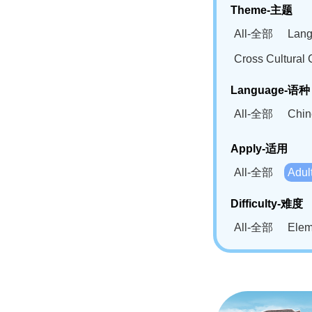
Theme-主题
All-全部
Lan
Cross Cultur
Language-语种
All-全部
Chi
German(DE)-
Apply-适用
Bahasa Mela
All-全部
Adu
Swahili(SW
Difficulty-难度
All-全部
Ele