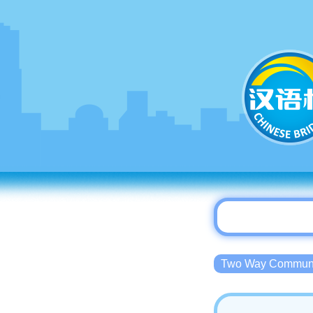
Two Way Commu