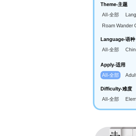
Theme-主题
All-全部
Lan
Roam Wander
Language-语种
All-全部
Chi
German(DE)-
Apply-适用
Bahasa Mela
All-全部
Adu
Swahili(SW
Difficulty-难度
All-全部
Ele