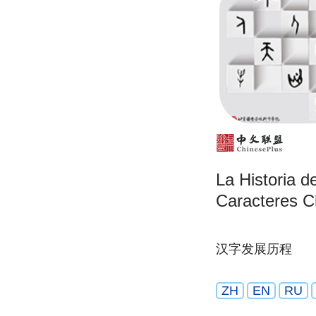
La Historia d
Caracteres C
汉字发展历程
ZH
EN
RU