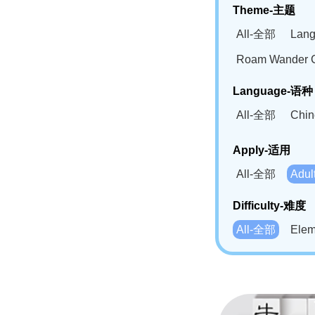
Theme-主题
All-全部
Lan
Roam Wander
Language-语种
All-全部
Chi
German(DE)-
Apply-适用
Bahasa Mela
All-全部
Adu
Swahili(SW
Difficulty-难度
All-全部
Ele