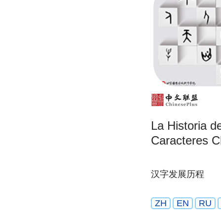
La Historia d
Caracteres C
汉字发展历程
ZH
EN
RU