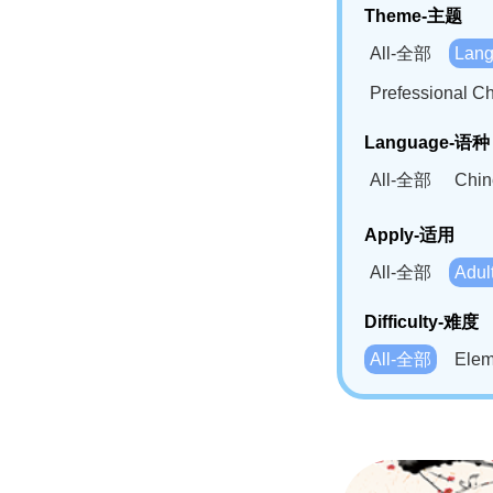
Theme-主题
All-全部
Lan
Prefessional
Language-语种
All-全部
Chi
German(DE)-
Apply-适用
Bahasa Mela
All-全部
Adu
Swahili(SW
Difficulty-难度
All-全部
Ele