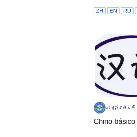
ZH
EN
RU
Chino básico