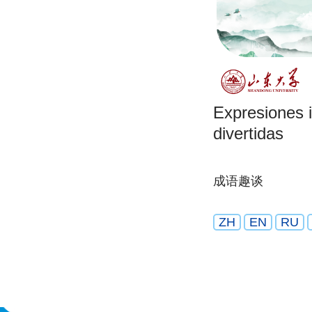
Expresiones 
divertidas
成语趣谈
ZH
EN
RU