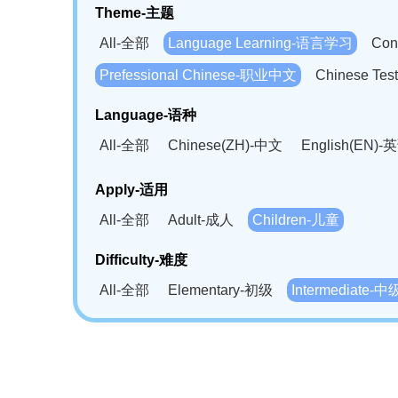
Theme-主题
All-全部
Language Learning-语言学习
Con
Prefessional Chinese-职业中文
Chinese T
Language-语种
All-全部
Chinese(ZH)-中文
English(EN)-
German(DE)-德语
Portuguese(PT)-葡萄牙语
Apply-适用
Bahasa Melayu(MS)-马来语
Laotian(LO)-
All-全部
Adult-成人
Children-儿童
Swahili(SW)-斯瓦西里语
Kampuchea(KH)
Difficulty-难度
All-全部
Elementary-初级
Intermediate-中