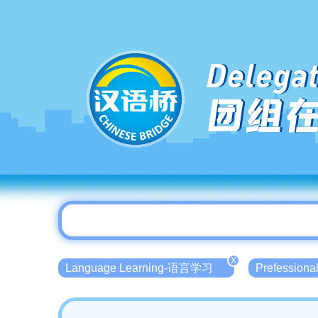
Delegat
团组
X
Language Learning-语言学习
Prefessio