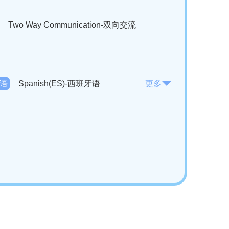
Two Way Communication-双向交流
法语
Spanish(ES)-西班牙语
更多
KO)-韩语
Vietnamese(VI)-越南语
ian(RO)-罗马尼亚语