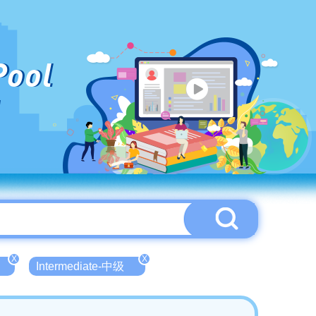
Pool
X
X
Intermediate-中级