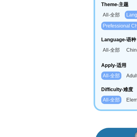
Theme-主题
All-全部
Lan
Prefessional
Language-语种
All-全部
Chi
German(DE)-
Apply-适用
Bahasa Mela
All-全部
Adu
Swahili(SW
Difficulty-难度
All-全部
Ele