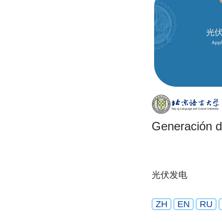
Generación de
光伏发电
ZH
EN
RU