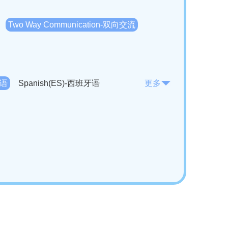
Two Way Communication-双向交流
法语
Spanish(ES)-西班牙语
更多
KO)-韩语
Vietnamese(VI)-越南语
ian(RO)-罗马尼亚语