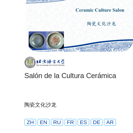
Salón de la Cultura Cerámica
陶瓷文化沙龙
ZH
EN
RU
FR
ES
DE
AR