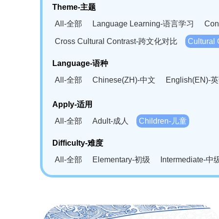
Theme-主题
All-全部
Language Learning-语言学习
Con
Cross Cultural Contrast-跨文化对比
Cultura
Language-语种
All-全部
Chinese(ZH)-中文
English(EN)-
German(DE)-德语
Portuguese(PT)-葡萄牙语
Apply-适用
Bahasa Melayu(MS)-马来语
Laotian(LO)-
All-全部
Adult-成人
Children-儿童
Swahili(SW)-斯瓦西里语
Kampuchea(KH)
Difficulty-难度
All-全部
Elementary-初级
Intermediate-中