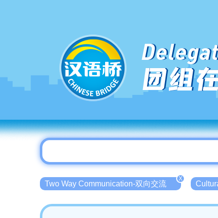
Delegat
团组
X
Two Way Communication-双向交流
Cultu