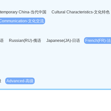
temporary China-当代中国
Cultural Characteristics-文化特色
l Communication-文化交流
英语
Russian(RU)-俄语
Japanese(JA)-日语
French(FR)-
Thai language(TH)-泰语
Arabic(AR)-阿拉伯语
Korean(
老挝语
Czech(CS)-捷克语
Hungarian(HU)-匈牙利语
Roman
-柬埔寨语
Mongolian(MN)-蒙古语
级
Advanced-高级