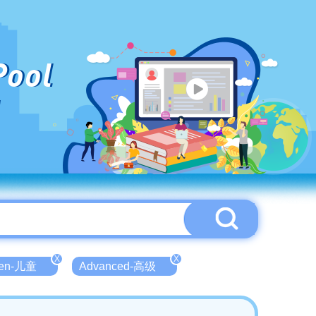
Pool
X
X
ren-儿童
Advanced-高级