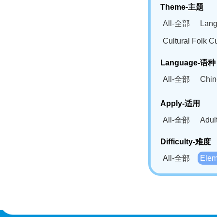
Theme-主题
All-全部
Lan
Cultural Fol
Language-语种
All-全部
Chi
German(DE)-
Apply-适用
Bahasa Mela
All-全部
Adu
Swahili(SW
Difficulty-难度
All-全部
Ele