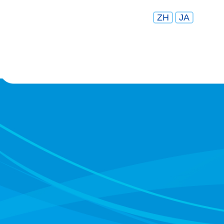
ZH
JA