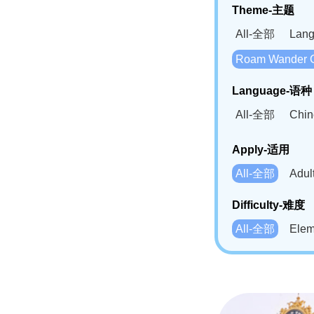
Theme-主题
All-全部
Lan
Roam Wander
Language-语种
All-全部
Chi
German(DE)-
Apply-适用
Bahasa Mela
All-全部
Adu
Swahili(SW
Difficulty-难度
All-全部
Ele