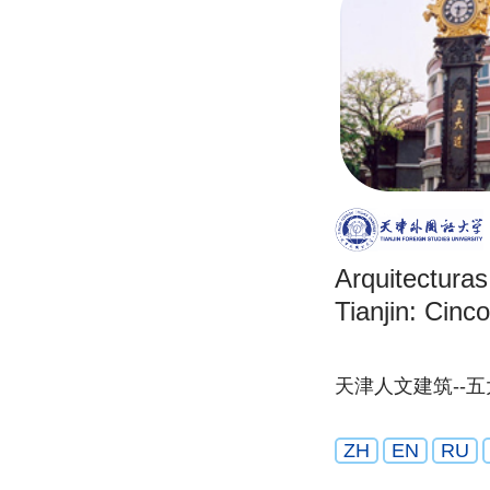
Arquitectura
Tianjin: Cinc
天津人文建筑--
ZH
EN
RU