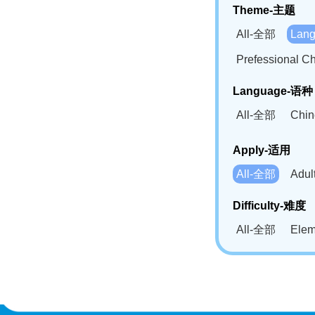
Theme-主题
All-全部
Lan
Prefessional
Language-语种
All-全部
Chi
German(DE)-
Apply-适用
Bahasa Mela
All-全部
Adu
Swahili(SW
Difficulty-难度
All-全部
Ele