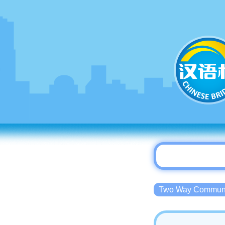
Two Way Commu