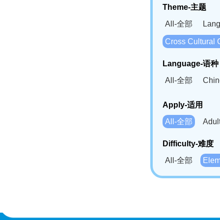
Theme-主题
All-全部
Lan
Cross Cultur
Language-语种
All-全部
Chi
German(DE)-
Apply-适用
Bahasa Mela
All-全部
Adu
Swahili(SW
Difficulty-难度
All-全部
Ele