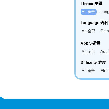
Theme-主题
All-全部
Lan
Language-语种
All-全部
Chi
German(DE)-
Apply-适用
Bahasa Mela
All-全部
Adu
Swahili(SW
Difficulty-难度
All-全部
Ele