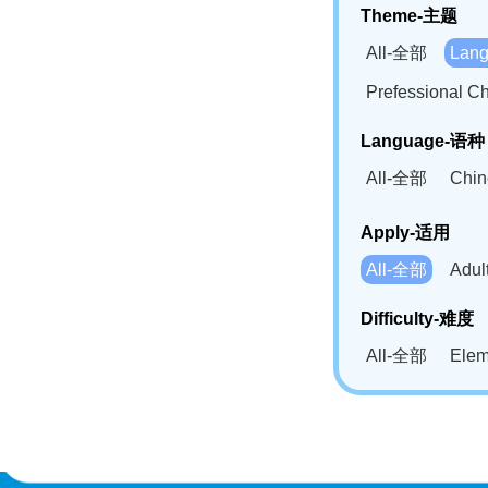
Theme-主题
All-全部
Lan
Prefessional
Language-语种
All-全部
Chi
German(DE)-
Apply-适用
Bahasa Mela
All-全部
Adu
Swahili(SW
Difficulty-难度
All-全部
Ele