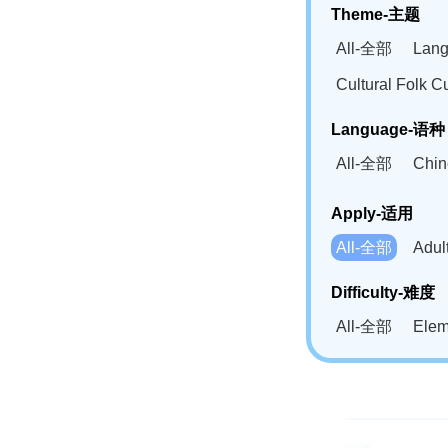
Theme-主题
All-全部
Lan
Cultural Fol
Language-语种
All-全部
Chi
German(DE)-
Apply-适用
Bahasa Mela
All-全部
Adu
Swahili(SW
Difficulty-难度
All-全部
Ele