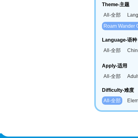
Theme-主题
All-全部
Lan
Roam Wander
Language-语种
All-全部
Chi
German(DE)-
Apply-适用
Bahasa Mela
All-全部
Adu
Swahili(SW
Difficulty-难度
All-全部
Ele