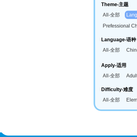
Theme-主题
All-全部
Lan
Prefessional
Language-语种
All-全部
Chi
German(DE)-
Apply-适用
Bahasa Mela
All-全部
Adu
Swahili(SW
Difficulty-难度
All-全部
Ele