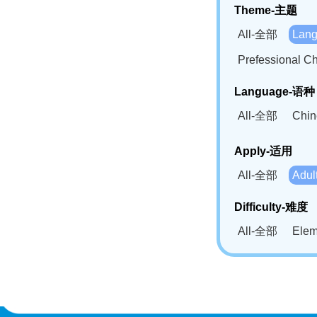
Theme-主题
All-全部
Lan
Prefessional
Language-语种
All-全部
Chi
German(DE)-
Apply-适用
Bahasa Mela
All-全部
Adu
Swahili(SW
Difficulty-难度
All-全部
Ele