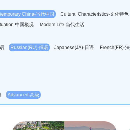
temporary China-当代中国
Cultural Characteristics-文化特色
Situation-中国概况
Modern Life-当代生活
英语
Russian(RU)-俄语
Japanese(JA)-日语
French(FR)-
Thai language(TH)-泰语
Arabic(AR)-阿拉伯语
Korean(
老挝语
Czech(CS)-捷克语
Hungarian(HU)-匈牙利语
Roman
-柬埔寨语
Mongolian(MN)-蒙古语
级
Advanced-高级