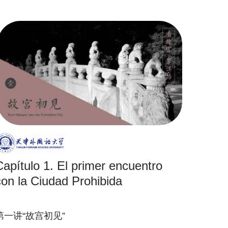
Capítulo 1. El primer encuentro
con la Ciudad Prohibida
第一讲“故宫初见”