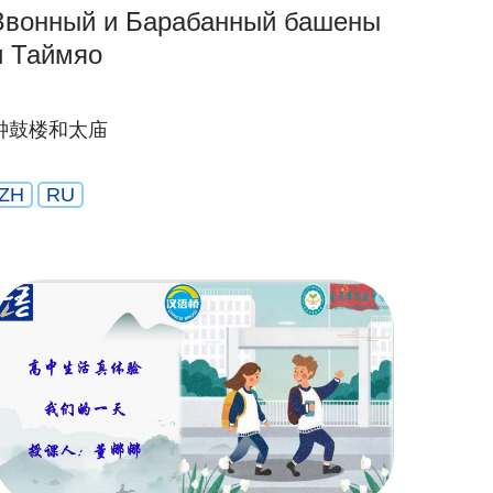
Звонный и Барабанный башены
и Таймяо
钟鼓楼和太庙
ZH
RU