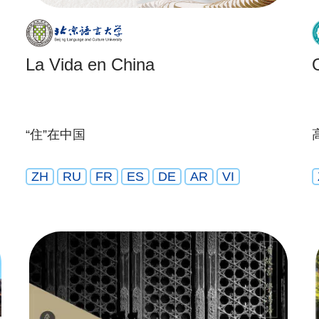
La Vida en China
“住”在中国
ZH
RU
FR
ES
DE
AR
VI