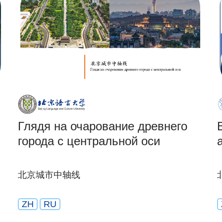
Глядя на очарование древнего
города с центральной оси
北京城市中轴线
ZH
RU