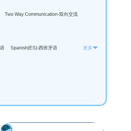
Two Way Communication-双向交流
法语
Spanish(ES)-西班牙语
更多
KO)-韩语
Vietnamese(VI)-越南语
ian(RO)-罗马尼亚语