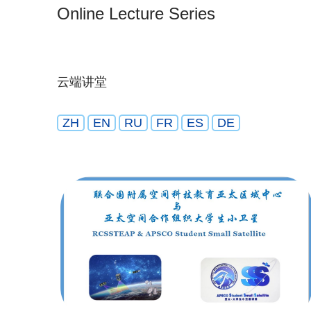
Online Lecture Series
云端讲堂
ZH
EN
RU
FR
ES
DE