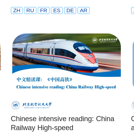
ZH
RU
FR
ES
DE
AR
Chinese intensive reading: China
Railway High-speed