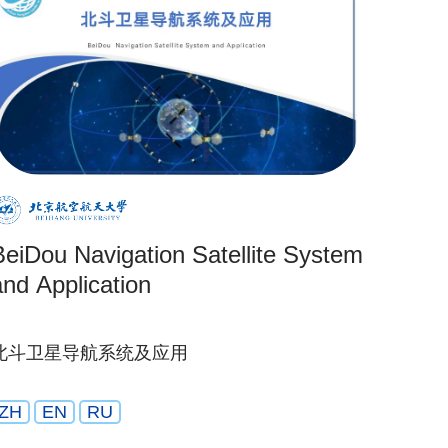
BeiDou Navigation Satellite System
and Application
北斗卫星导航系统及应用
ZH
EN
RU