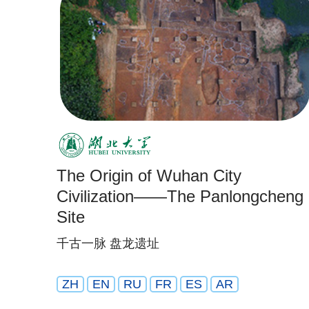
The Origin of Wuhan City
Civilization——The Panlongcheng
Site
千古一脉 盘龙遗址
ZH
EN
RU
FR
ES
AR