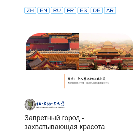
ZH
EN
RU
FR
ES
DE
AR
Запретный город -
захватывающая красота