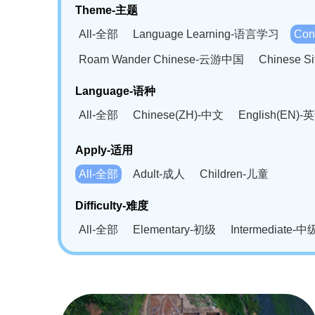
Theme-主题
All-全部
Language Learning-语言学习
Con
Roam Wander Chinese-云游中国
Chinese 
Language-语种
All-全部
Chinese(ZH)-中文
English(EN)-
German(DE)-德语
Portuguese(PT)-葡萄牙语
Apply-适用
Bahasa Melayu(MS)-马来语
Laotian(LO)-
All-全部
Adult-成人
Children-儿童
Swahili(SW)-斯瓦西里语
Kampuchea(KH)
Difficulty-难度
All-全部
Elementary-初级
Intermediate-中