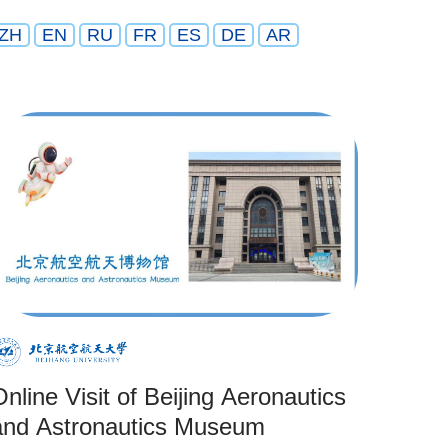
ZH
EN
RU
FR
ES
DE
AR
Online Visit of Beijing Aeronautics
and Astronautics Museum