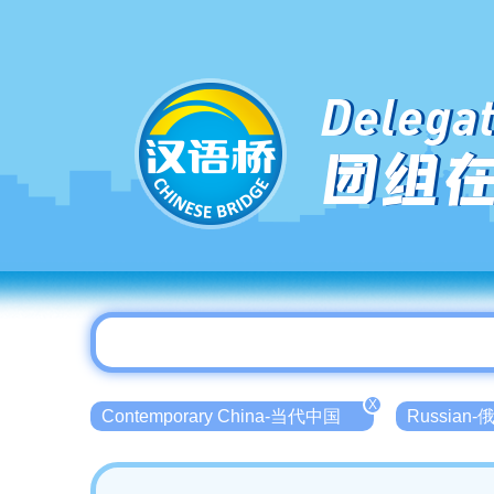
Delegat
团组
X
Contemporary China-当代中国
Russian-