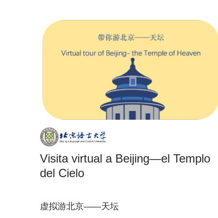
Visita virtual a Beijing—el Templo
del Cielo
虚拟游北京——天坛