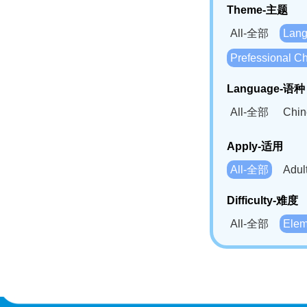
Theme-主题
All-全部
Lan
Prefessional
Language-语种
All-全部
Chi
German(DE)-
Apply-适用
Bahasa Mela
All-全部
Adu
Swahili(SW
Difficulty-难度
All-全部
Ele