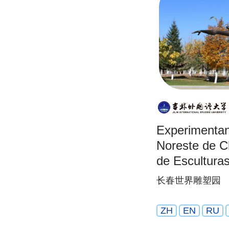
Experimentand
Noreste de C
de Escultura
长春世界雕塑园
ZH
EN
RU