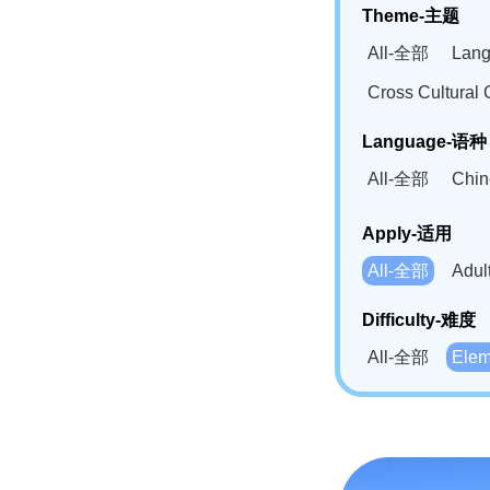
Theme-主题
All-全部
Lan
Cross Cultur
Language-语种
All-全部
Chi
German(DE)-
Apply-适用
Bahasa Mela
All-全部
Adu
Swahili(SW
Difficulty-难度
All-全部
Ele