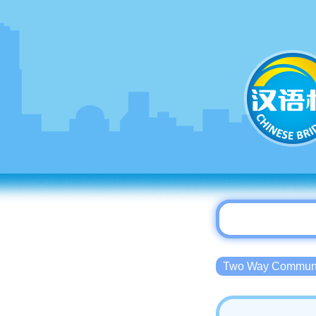
Two Way Commu