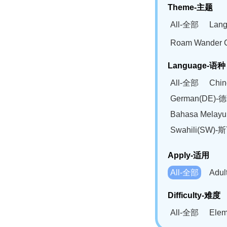
Theme-主题
All-全部
Lan
Roam Wander
Language-语种
All-全部
Chi
German(DE)-
Bahasa Mela
Swahili(SW
Apply-适用
All-全部
Adu
Difficulty-难度
All-全部
Ele