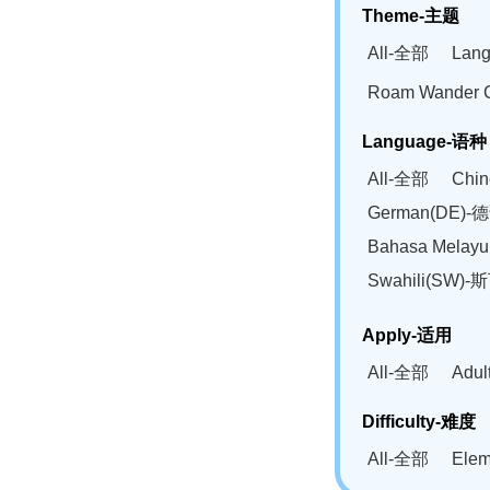
Theme-主题
All-全部
Lan
Roam Wander
Language-语种
All-全部
Chi
German(DE)-
Bahasa Mela
Swahili(SW
Apply-适用
All-全部
Adu
Difficulty-难度
All-全部
Ele