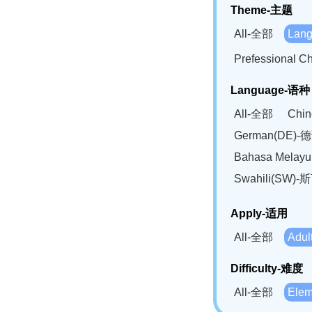
Theme-主题
All-全部
Lan
Prefessional
Language-语种
All-全部
Chi
German(DE)-
Bahasa Mela
Swahili(SW
Apply-适用
All-全部
Adu
Difficulty-难度
All-全部
Ele