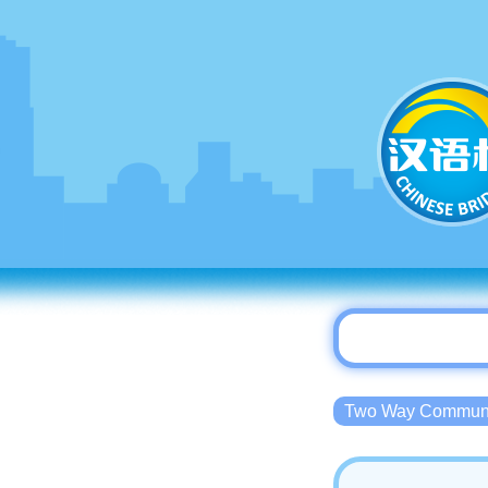
Two Way Commu