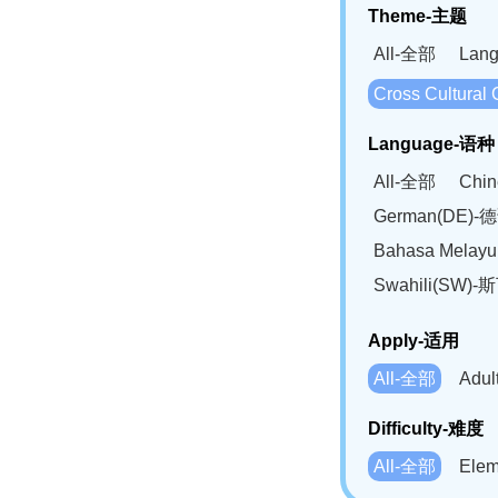
Theme-主题
All-全部
Lan
Cross Cultur
Language-语种
All-全部
Chi
German(DE)-
Bahasa Mela
Swahili(SW
Apply-适用
All-全部
Adu
Difficulty-难度
All-全部
Ele