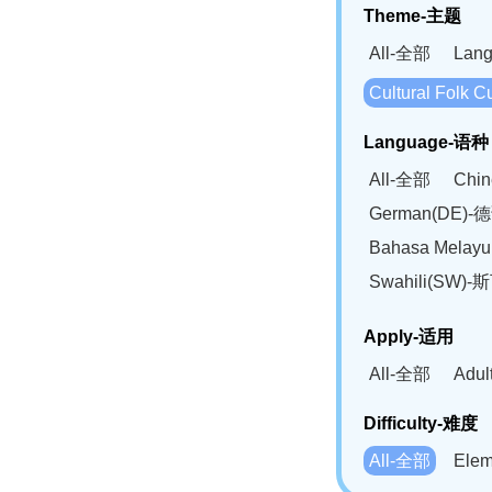
Theme-主题
All-全部
Lan
Cultural Fol
Language-语种
All-全部
Chi
German(DE)-
Bahasa Mela
Swahili(SW
Apply-适用
All-全部
Adu
Difficulty-难度
All-全部
Ele