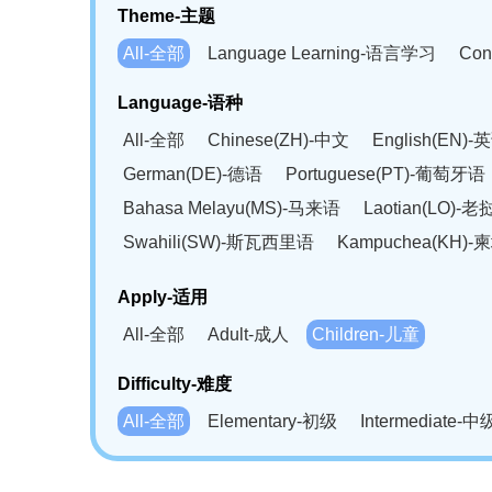
Theme-主题
All-全部
Language Learning-语言学习
Con
Language-语种
All-全部
Chinese(ZH)-中文
English(EN)-
German(DE)-德语
Portuguese(PT)-葡萄牙语
Bahasa Melayu(MS)-马来语
Laotian(LO)-
Swahili(SW)-斯瓦西里语
Kampuchea(KH)
Apply-适用
All-全部
Adult-成人
Children-儿童
Difficulty-难度
All-全部
Elementary-初级
Intermediate-中