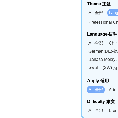
Theme-主题
All-全部
Lan
Prefessional
Language-语种
All-全部
Chi
German(DE)-
Bahasa Mela
Swahili(SW
Apply-适用
All-全部
Adu
Difficulty-难度
All-全部
Ele