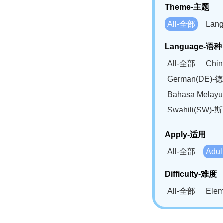
Theme-主题
All-全部
Lan
Language-语种
All-全部
Chi
German(DE)-
Bahasa Mela
Swahili(SW
Apply-适用
All-全部
Adu
Difficulty-难度
All-全部
Ele