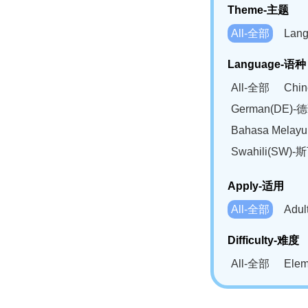
Theme-主题
All-全部
Lan
Language-语种
All-全部
Chi
German(DE)-
Bahasa Mela
Swahili(SW
Apply-适用
All-全部
Adu
Difficulty-难度
All-全部
Ele