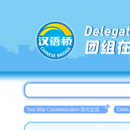
Delegat
团组
X
Two Way Communication-双向交流
Cross