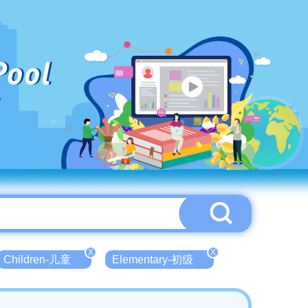
Pool
X
X
Children-儿童
Elementary-初级