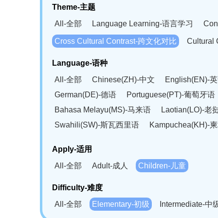
Theme-主题
All-全部
Language Learning-语言学习
Con
Cross Cultural Contrast-跨文化对比
Cultura
Language-语种
All-全部
Chinese(ZH)-中文
English(EN)-
German(DE)-德语
Portuguese(PT)-葡萄牙语
Bahasa Melayu(MS)-马来语
Laotian(LO)-
Swahili(SW)-斯瓦西里语
Kampuchea(KH)
Apply-适用
All-全部
Adult-成人
Children-儿童
Difficulty-难度
All-全部
Elementary-初级
Intermediate-中