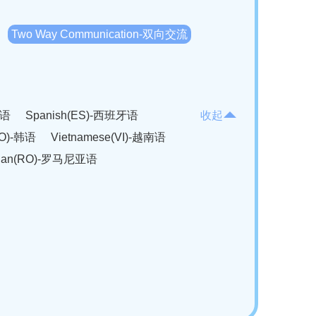
Two Way Communication-双向交流
法语
Spanish(ES)-西班牙语
收起
KO)-韩语
Vietnamese(VI)-越南语
ian(RO)-罗马尼亚语