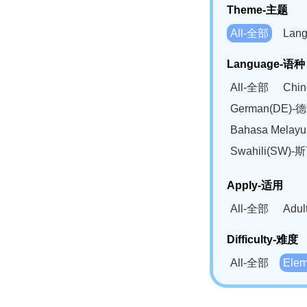
Theme-主题
All-全部
Lan
Language-语种
All-全部
Chi
German(DE)-
Bahasa Mela
Swahili(SW
Apply-适用
All-全部
Adu
Difficulty-难度
All-全部
Ele