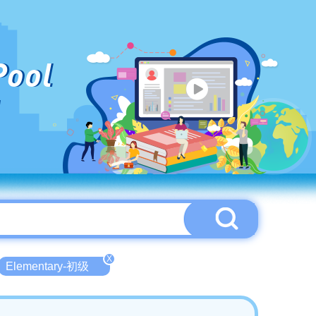
Pool
X
Elementary-初级