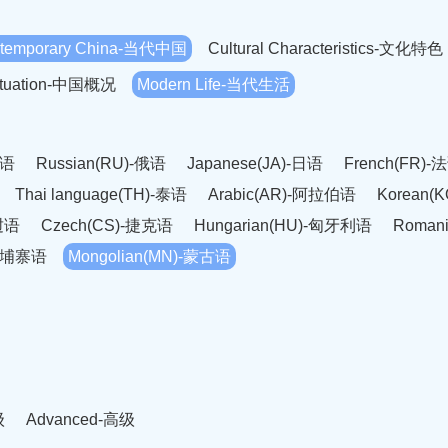
temporary China-当代中国
Cultural Characteristics-文化特色
Situation-中国概况
Modern Life-当代生活
英语
Russian(RU)-俄语
Japanese(JA)-日语
French(FR)-
Thai language(TH)-泰语
Arabic(AR)-阿拉伯语
Korean(
老挝语
Czech(CS)-捷克语
Hungarian(HU)-匈牙利语
Roman
-柬埔寨语
Mongolian(MN)-蒙古语
级
Advanced-高级