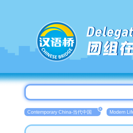
Delegat
团组
X
Contemporary China-当代中国
Modern L