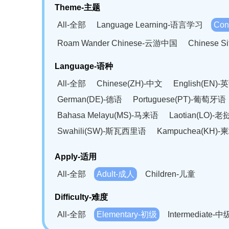
Theme-主题
All-全部
Language Learning-语言学习
Con
Roam Wander Chinese-云游中国
Chinese 
Language-语种
All-全部
Chinese(ZH)-中文
English(EN)-
German(DE)-德语
Portuguese(PT)-葡萄牙语
Bahasa Melayu(MS)-马来语
Laotian(LO)-
Swahili(SW)-斯瓦西里语
Kampuchea(KH)
Apply-适用
All-全部
Adult-成人
Children-儿童
Difficulty-难度
All-全部
Elementary-初级
Intermediate-中