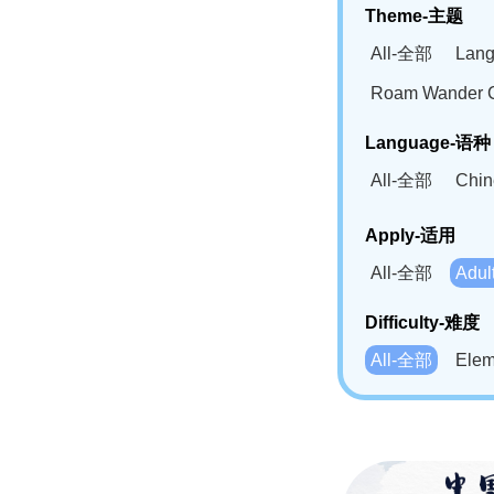
Theme-主题
All-全部
Lan
Roam Wander
Language-语种
All-全部
Chi
German(DE)-
Apply-适用
Bahasa Mela
All-全部
Adu
Swahili(SW
Difficulty-难度
All-全部
Ele