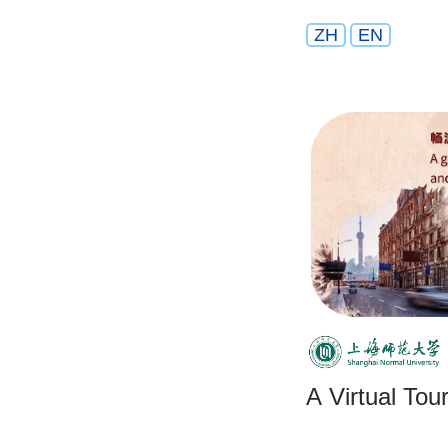
ZH
EN
A Virtual Tou