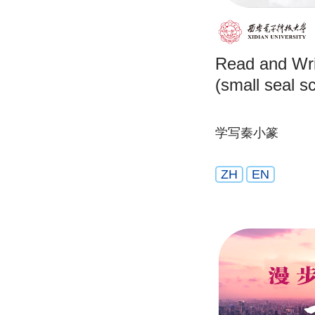
Read and Wri
(small seal sc
学写秦小篆
ZH
EN