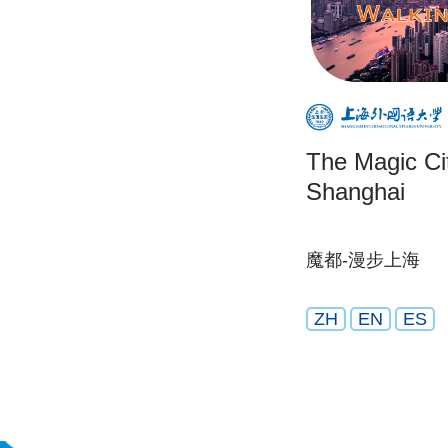
The Magic Cit
Shanghai
魔都-漫步上海
ZH
EN
ES