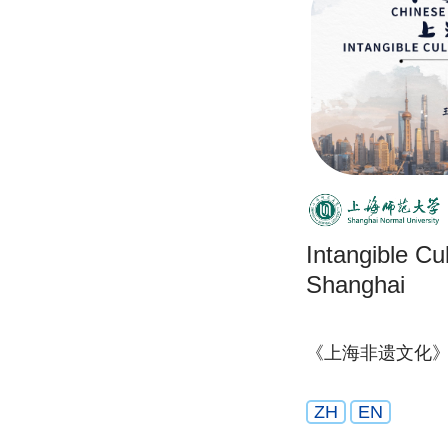
Intangible Cul
Shanghai
《上海非遗文化
ZH
EN