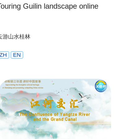
Touring Guilin landscape online
云游山水桂林
ZH
EN