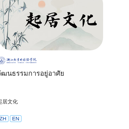
วัฒนธรรมการอยู่อาศัย
起居文化
ZH
EN