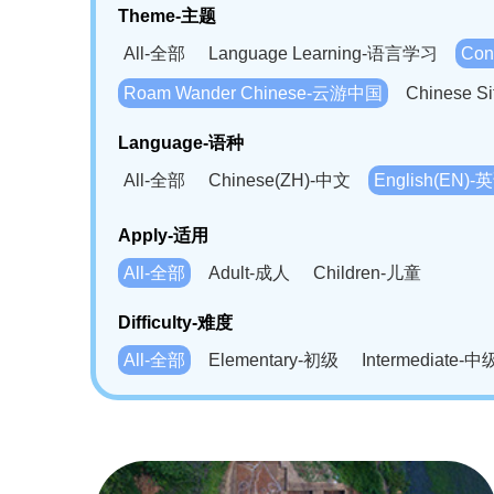
Theme-主题
All-全部
Language Learning-语言学习
Con
Roam Wander Chinese-云游中国
Chinese 
Language-语种
All-全部
Chinese(ZH)-中文
English(EN)-
German(DE)-德语
Portuguese(PT)-葡萄牙语
Apply-适用
Bahasa Melayu(MS)-马来语
Laotian(LO)-
All-全部
Adult-成人
Children-儿童
Swahili(SW)-斯瓦西里语
Kampuchea(KH)
Difficulty-难度
All-全部
Elementary-初级
Intermediate-中