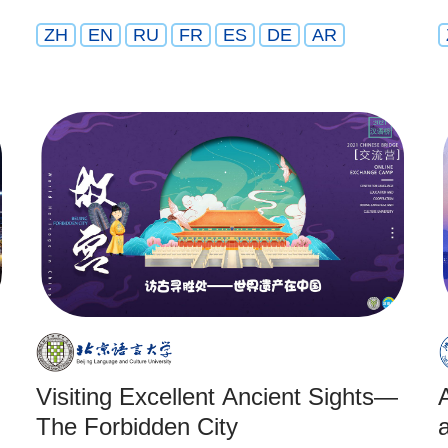
ZH
EN
RU
FR
ES
DE
AR
Visiting Excellent Ancient Sights—
The Forbidden City