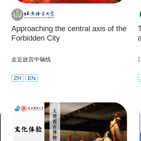
Approaching the central axis of the
Forbidden City
走近故宫中轴线
ZH
EN