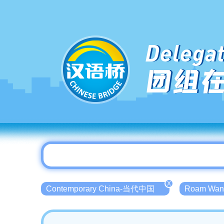
Delegat
团组
X
Contemporary China-当代中国
Roam Wan