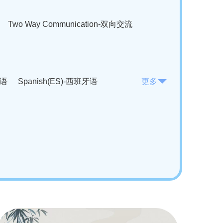
Two Way Communication-双向交流
法语
Spanish(ES)-西班牙语
更多
KO)-韩语
Vietnamese(VI)-越南语
ian(RO)-罗马尼亚语