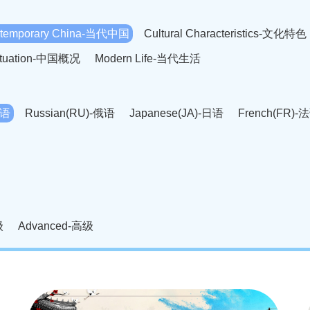
temporary China-当代中国
Cultural Characteristics-文化特色
Situation-中国概况
Modern Life-当代生活
英语
Russian(RU)-俄语
Japanese(JA)-日语
French(FR)-
Thai language(TH)-泰语
Arabic(AR)-阿拉伯语
Korean(
老挝语
Czech(CS)-捷克语
Hungarian(HU)-匈牙利语
Roman
-柬埔寨语
Mongolian(MN)-蒙古语
级
Advanced-高级