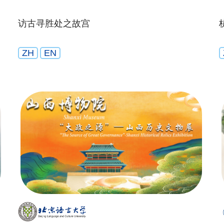
访古寻胜处之故宫
ZH
EN