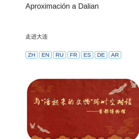
Aproximación a Dalian
走进大连
ZH
EN
RU
FR
ES
DE
AR