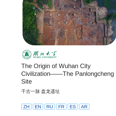
The Origin of Wuhan City
Civilization——The Panlongcheng
Site
千古一脉 盘龙遗址
ZH
EN
RU
FR
ES
AR