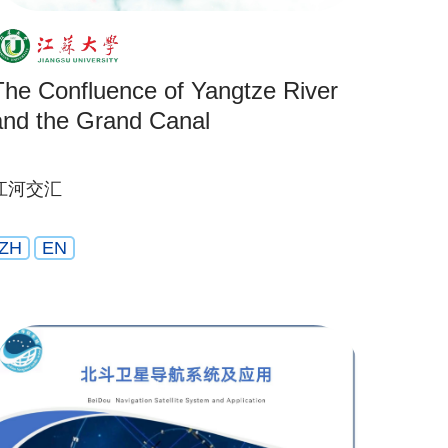
The Confluence of Yangtze River
and the Grand Canal
江河交汇
ZH
EN