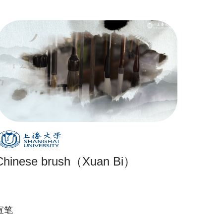
Chinese brush（Xuan Bi）
宣笔