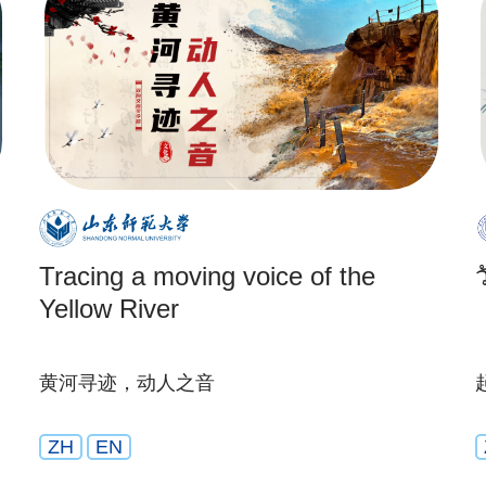
Tracing a moving voice of the
Yellow River
黄河寻迹，动人之音
ZH
EN