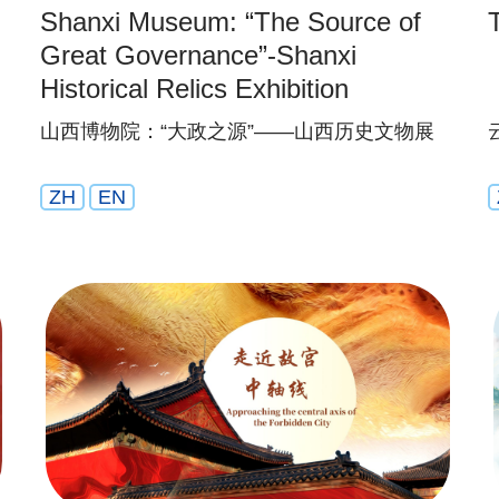
Shanxi Museum: “The Source of
Great Governance”-Shanxi
Historical Relics Exhibition
山西博物院：“大政之源”——山西历史文物展
ZH
EN