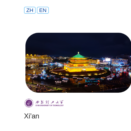
ZH
EN
Xi’an