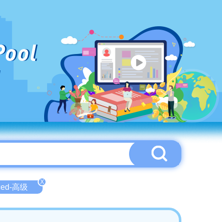
Pool
X
ced-高级