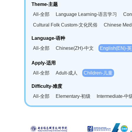
Theme-主题
All-全部
Language Learning-语言学习
Con
Cultural Folk Custom-文化民俗
Chinese Me
Language-语种
All-全部
Chinese(ZH)-中文
English(EN)-
German(DE)-德语
Portuguese(PT)-葡萄牙语
Apply-适用
Bahasa Melayu(MS)-马来语
Laotian(LO)-
All-全部
Adult-成人
Children-儿童
Swahili(SW)-斯瓦西里语
Kampuchea(KH)
Difficulty-难度
All-全部
Elementary-初级
Intermediate-中