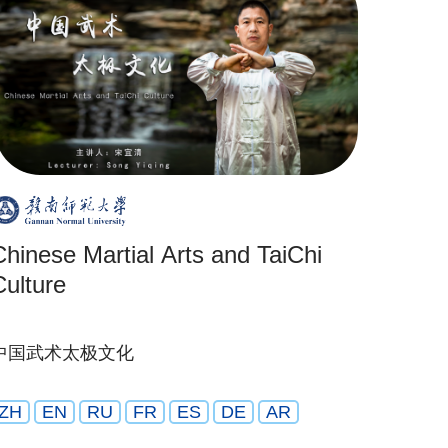
Chinese Martial Arts and TaiChi
Culture
中国武术太极文化
ZH
EN
RU
FR
ES
DE
AR