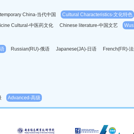
temporary China-当代中国
Cultural Characteristics-文化特色
dicine Cultural-中医药文化
Chinese literature-中国文艺
Wus
英语
Russian(RU)-俄语
Japanese(JA)-日语
French(FR)-
Thai language(TH)-泰语
Arabic(AR)-阿拉伯语
Korean(
老挝语
Czech(CS)-捷克语
Hungarian(HU)-匈牙利语
Roman
-柬埔寨语
Mongolian(MN)-蒙古语
级
Advanced-高级