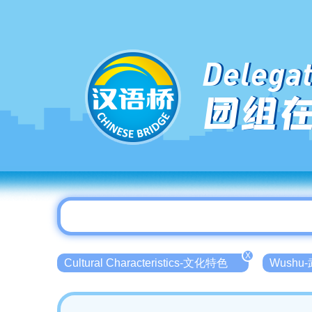
Delegat
团组
X
Cultural Characteristics-文化特色
Wushu