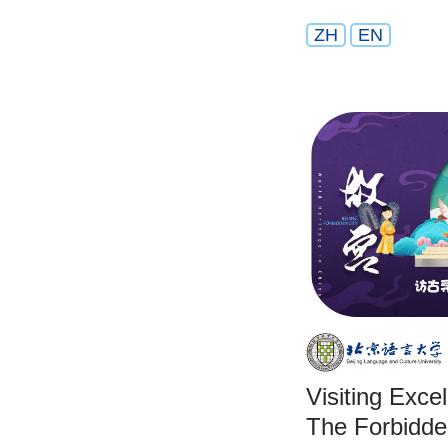
ZH
EN
Visiting Exce
The Forbidde