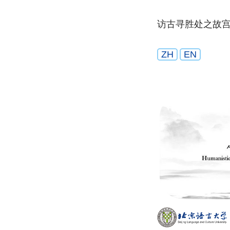
访古寻胜处之故
ZH
EN