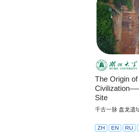
The Origin o
Civilizatio
Site
千古一脉 盘龙遗
ZH
EN
RU