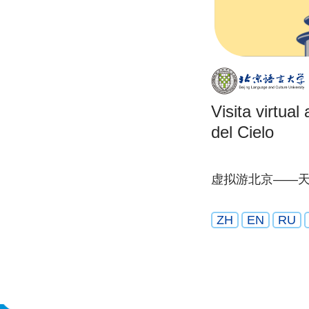
Visita virtua
del Cielo
虚拟游北京——
ZH
EN
RU