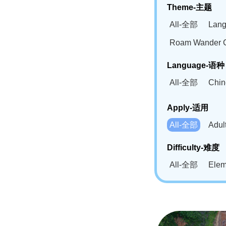
Theme-主题
All-全部
Lan
Roam Wander
Language-语种
All-全部
Chi
German(DE)-
Apply-适用
Bahasa Mela
All-全部
Adu
Swahili(SW
Difficulty-难度
All-全部
Ele