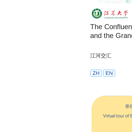
The Confluen
and the Gran
江河交汇
ZH
EN