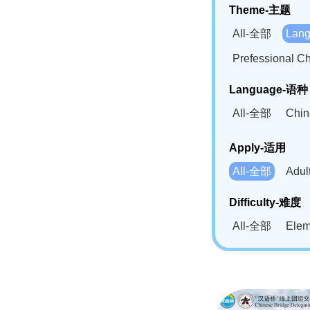
Theme-主题
All-全部
Lan
Prefessional
Language-语种
All-全部
Chi
German(DE)-
Apply-适用
Bahasa Mela
All-全部
Adu
Swahili(SW
Difficulty-难度
All-全部
Ele