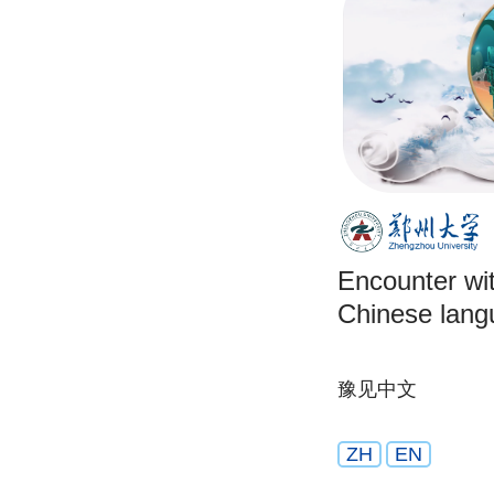
Encounter wi
Chinese lang
豫见中文
ZH
EN