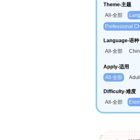
Theme-主题
All-全部
Lan
Prefessional
Language-语种
All-全部
Chi
German(DE)-
Apply-适用
Bahasa Mela
All-全部
Adu
Swahili(SW
Difficulty-难度
All-全部
Ele