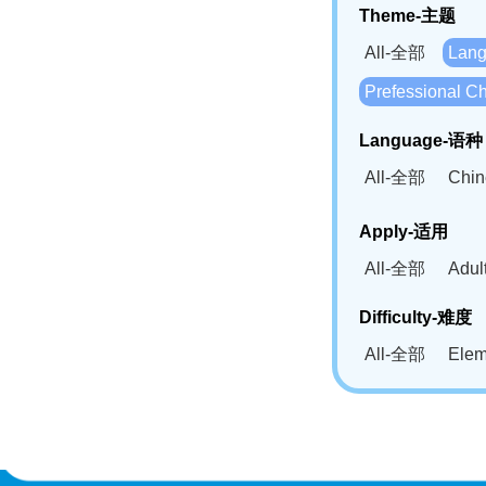
Theme-主题
All-全部
Lan
Prefessional
Language-语种
All-全部
Chi
German(DE)-
Apply-适用
Bahasa Mela
All-全部
Adu
Swahili(SW
Difficulty-难度
All-全部
Ele